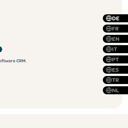
DE
FR
EN
»
IT
PT
software CRM.
ES
TR
NL