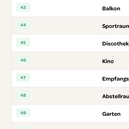
43
Balkon
44
Sportrau
45
Discothek
46
Kino
47
Empfang
48
Abstellra
49
Garten