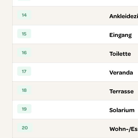
14
Ankleide
15
Eingang
16
Toilette
17
Veranda
18
Terrasse
19
Solarium
20
Wohn-/Es