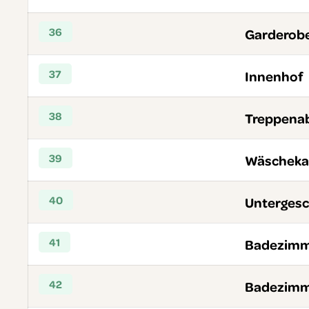
36
Garderob
37
Innenhof
38
Treppena
39
Wäschek
40
Unterges
41
Badezimme
42
Badezimme