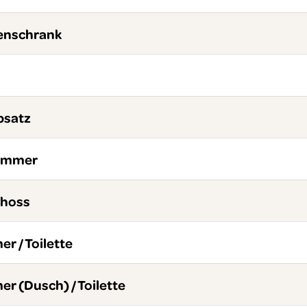
enschrank
bsatz
ammer
choss
r / Toilette
r (Dusch) / Toilette