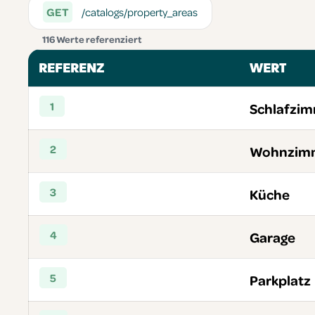
GET
/catalogs/property_areas
116 Werte referenziert
REFERENZ
WERT
1
Schlafzi
2
Wohnzim
3
Küche
4
Garage
5
Parkplatz