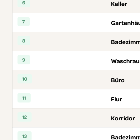
6
Keller
7
Gartenhä
8
Badezim
9
Waschra
10
Büro
11
Flur
12
Korridor
13
Badezimm