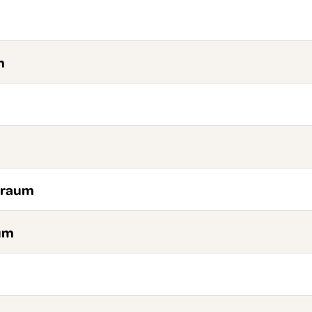
m
sraum
um