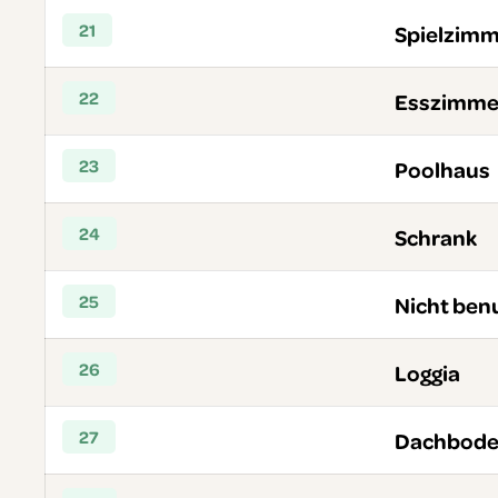
21
Spielzim
22
Esszimme
23
Poolhaus
24
Schrank
25
Nicht ben
26
Loggia
27
Dachbod