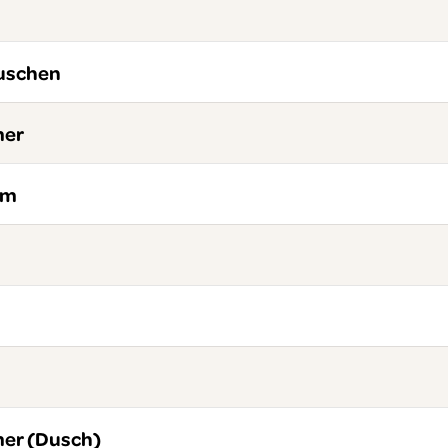
uschen
mer
um
er (Dusch)