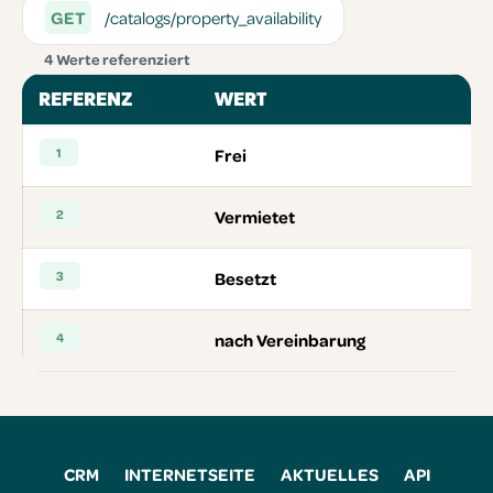
GET
/catalogs/property_availability
4 Werte referenziert
REFERENZ
WERT
1
Frei
2
Vermietet
3
Besetzt
4
nach Vereinbarung
CRM
INTERNETSEITE
AKTUELLES
API