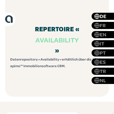
DE
FR
REPERTOIRE «
EN
AVAILABILITY
IT
»
PT
Datenrepository « Availability » erhältlich über die API der
ES
apimo™ Immobiliensoftware CRM.
TR
NL