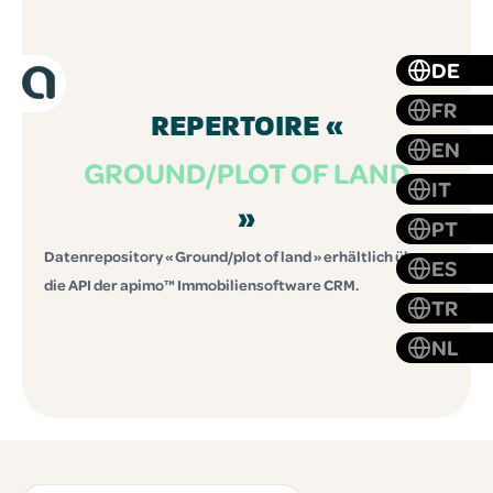
DE
FR
REPERTOIRE «
EN
GROUND/PLOT OF LAND
IT
»
PT
Datenrepository « Ground/plot of land » erhältlich über
ES
die API der apimo™ Immobiliensoftware CRM.
TR
NL