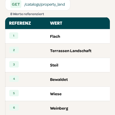
GET
/catalogs/property_land
8 Werte referenziert
REFERENZ
WERT
1
Flach
2
Terrassen Landschaft
3
Steil
4
Bewaldet
5
Wiese
6
Weinberg