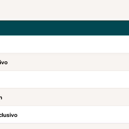
ivo
n
clusivo