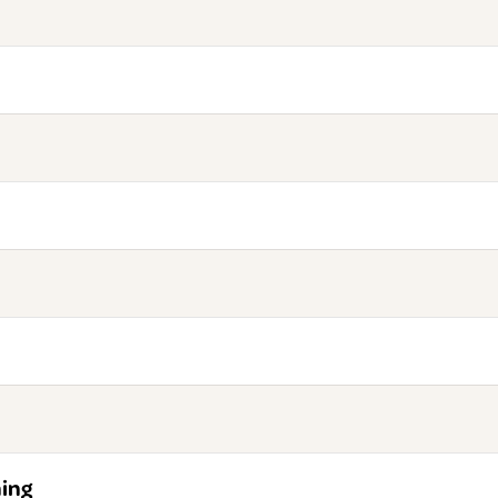
s
ing