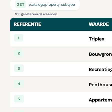
GET
/catalogs/property_subtype
103 gerefereerde waarden
REFERENTIE
WAARDE
1
Triplex
2
Bouwgro
3
Recreatie
4
Penthous
5
Appartem