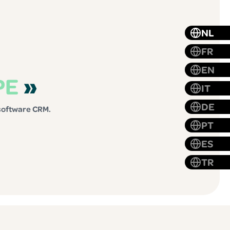
NL
FR
EN
PE
»
IT
DE
software CRM.
PT
ES
TR