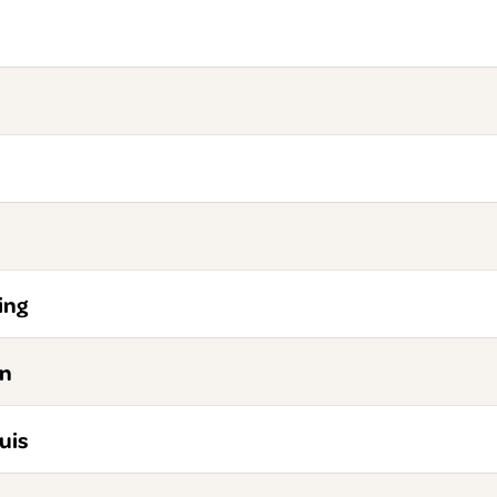
ing
an
uis