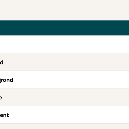
nd
grond
e
ent