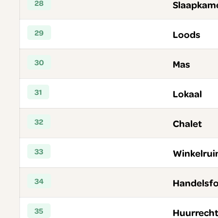
28
Slaapkam
29
Loods
30
Mas
31
Lokaal
32
Chalet
33
Winkelrui
34
Handelsf
35
Huurrech