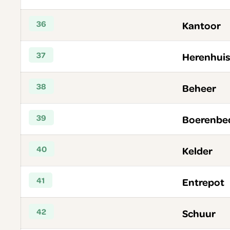
36
Kantoor
37
Herenhui
38
Beheer
39
Boerenbed
40
Kelder
41
Entrepot
42
Schuur