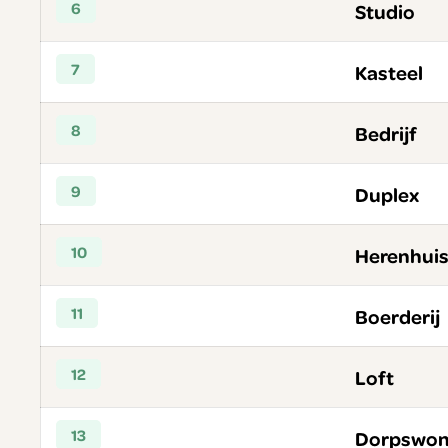
6
Studio
7
Kasteel
8
Bedrijf
9
Duplex
10
Herenhui
11
Boerderij
12
Loft
13
Dorpswon