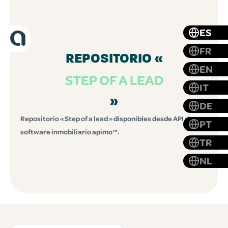
ES
FR
REPOSITORIO «
EN
STEP OF A LEAD
IT
»
DE
Repositorio « Step of a lead » disponibles desde API de
PT
software inmobiliario apimo™.
TR
NL